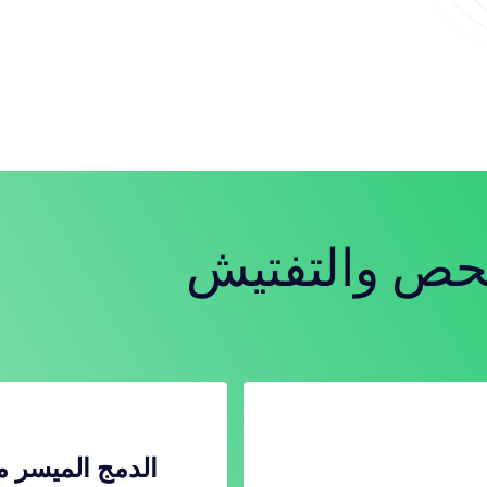
فحص والتفتيش
الدمج الميسر م