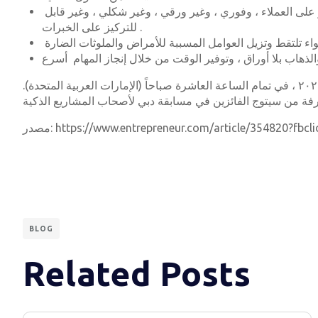
أوكودو لتحدي الهوية ــ حيث تساعد هذه الشركة الحكومات ، ومؤسسات الخدمات المالية ، والمؤسسات الكبرى على تقديم نهج يركز على العملاء ، وفوري ، وغير ورقي ، وغير شكلي ، وغير قابل
للتركيز على الخبرات .
وسوف تقوم هذه الشركات الناشئة بطرح مؤسساتها أمام لجنة من القضاة في حدث افتراضي يحدث يوم الخميس ، ۲۷ أغسطس/آب ۲۰۲۰ ، في تمام الساعة العاشرة صباحاً (الإمارات العربية المتحدة).
https://www.entrepreneur.com/article/354820?fb
BLOG
Related Posts