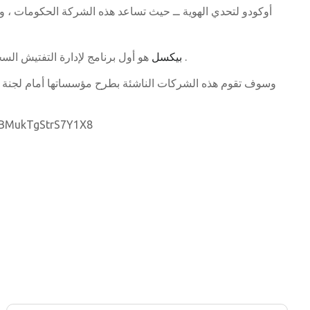
هو أول برنامج لإدارة التفتيش السحابي في منطقة يساعد شركات التفتيش على رقمنة عمليتها بأكملها ، والذهاب بلا أوراق ، وتوفير الوقت من خلال إنجاز المهام أسرع .
بيكسل
مصدر: TgStrS7Y1X8