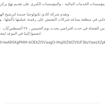
وتقدم شركة كادي تكنولوجيا جديدة لترشيح الهواء تلتقط وتزيل العوامل المسببة للأمراض والملوثات الضارة .
انضموا إلينا في الموعد لمعرفة من سيتوج الفائزين في مسابقة دبي لأصحاب المشاريع الذكية .
clid=IwAR0XgPMM-6OE6ZI5VaagO-MajXIZWZVIUF3buYawzXZpBMuk