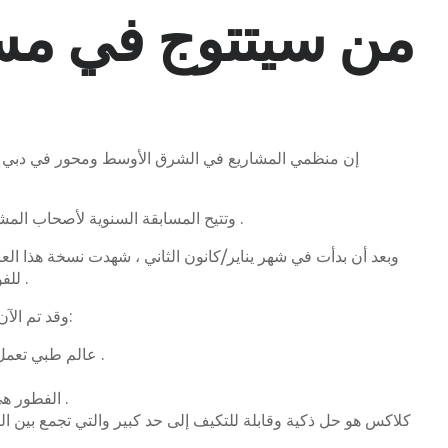
من سيتتوج في مسا
وتتيح المسابقة السنوية لأصحاب المشاريع الفرصة لكي يصبحوا جزءاً من استراتيجية دبي الرامية إلى الارتقاء بالمدينة إلى منصة عالمية للأعمال التجارية التي تركز على الإبداع .
وبعد أن بدأت في شهر يناير/كانون الثاني ، شهدت نسخة هذا ا
للفوز ۱٥۰,۰۰۰ درهم في مجموع الجوائز النقدية ، فضلاً عن مجموعة من المزايا الأخرى التي تشتمل على التوجيه ، والتدريب ، وأكثر من ذلك .
وقد تم الآن اختصار قائمة بعض شركات مبتدئة باعتبارها الجهات النهائية في دبي لمنافسات أصحاب المشاريع الذكية ــ وتشمل هذه الشركات ما يلي:
عالم طبي تعمل على سوق الرعاية وتحويل حياة المرضى والأشخاص ذوي العزيمة من خلال توفير أسلوب حياة نشط لهم باستخدام جهازها المبتكر .
الفطور هي تقنية ثورية تقدم ۱۰۰% من المنتجات القابلة للتحلل الحيوي والمركبة المصنوعة من النفايات الزراعية والمصانع غير الصالحة للأكل .