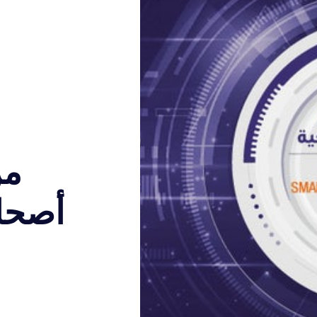
من
أصحاب